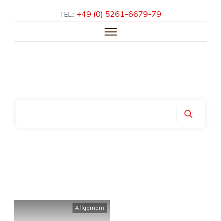
+49 (0) 5261-­6679-­79
TEL.:
HOME
ÜBER UNS
LEISTUNGEN
KNOW-HOW
REFERENZEN
KONTAKT
Home
|
Month: November 2018
Allgemein