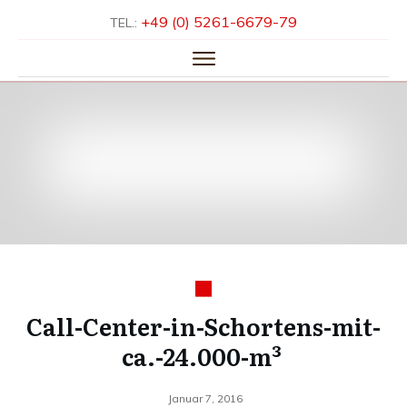
+49 (0) 5261-­6679-­79
TEL.:
HOME
ÜBER UNS
LEISTUNGEN
KNOW-HOW
REFERENZEN
KONTAKT
Call-Center-in-Schortens-mit-
ca.-24.000-m³
Januar 7, 2016