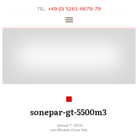
+49 (0) 5261-­6679-­79
TEL.:
HOME
ÜBER UNS
LEISTUNGEN
KNOW-HOW
REFERENZEN
KONTAKT
sonepar-gt-5500m3
Januar 7, 2016
von
Blower Door XXL