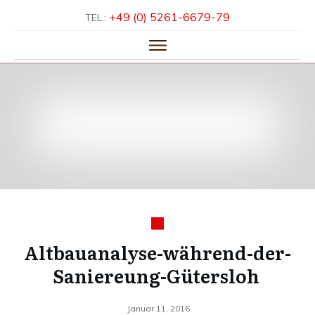
+49 (0) 5261-­6679-­79
TEL.:
HOME
ÜBER UNS
LEISTUNGEN
KNOW-HOW
REFERENZEN
KONTAKT
Altbauanalyse-während-der-
Saniereung-Gütersloh
Januar 11, 2016