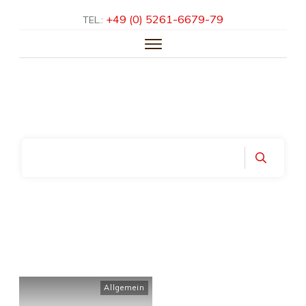
+49 (0) 5261-­6679-­79
TEL.:
HOME
ÜBER UNS
LEISTUNGEN
KNOW-HOW
REFERENZEN
KONTAKT
Home
|
Month: März 2016
Allgemein